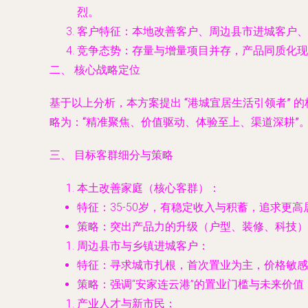
烈。
客户特征
：本地改善客户、周边县市进城客户、
竞争态势
：存量与增量项目并存，产品同质化现
二、 核心战略定位
基于以上分析，本方案提出
“港城宜居生活引领者”
的
略为：
“精准聚焦、价值驱动、体验至上、渠道深耕”
三、 目标客群细分与策略
本土改善家庭（核心客群）
：
特征
：35-50岁，有稳定收入与积蓄，追求更
策略
：突出产品力的升级（户型、装修、科技）
周边县市与乡镇进城客户
：
特征
：寻求城市扎根，首次置业为主，价格敏感
策略
：强调“安家连云港”的置业门槛与未来价
产业人才与新市民
：