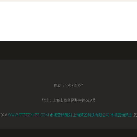
电话：1398328**
地址：上海市奉贤区场中路629号
2026
WWW.FFZZZYHZS.COM
市场营销策划
上海茉芒科技有限公司
市场营销策划
版