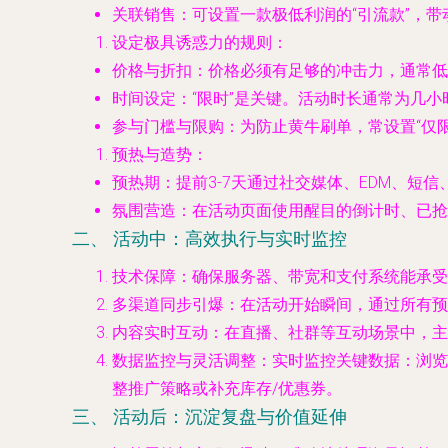
关联销售
：可设置一款极低利润的“引流款”，带
设定极具诱惑力的规则
：
价格与折扣
：价格必须有足够的冲击力，通常低于
时间设定
：“限时”是关键。活动时长通常为几小
参与门槛与限购
：为防止黄牛刷单，常设置“仅限A
预热与造势
：
预热期
：提前3-7天通过社交媒体、EDM、短信
氛围营造
：在活动页面使用醒目的倒计时、已抢
二、 活动中：高效执行与实时监控
技术保障
：确保服务器、带宽和支付系统能承受
多渠道同步引爆
：在活动开始瞬间，通过所有预
内容实时互动
：在直播、社群等互动场景中，主
数据监控与灵活调整
：实时监控关键数据：浏览
整推广策略或补充库存/优惠券。
三、 活动后：沉淀复盘与价值延伸