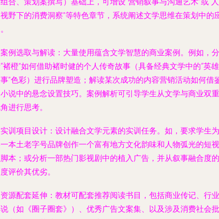
组合、策划案撰写）基础上，可增设“营销叙事与沟通艺术”或“人
文视野下的消费洞察”等特色章节，系统阐述文学思维在策划中的
用。
. 案例选取与解读：大量使用蕴含文学智慧的商业案例。例如，
“褚橙”如何借助褚时健的个人传奇故事（具备经典文学中的“英雄
叙事”色彩）进行品牌塑造；解读某次成功的内容营销活动如何借
了小说中的悬念设置技巧。案例解析可引导学生从文学与商业双
视角进行思考。
. 实训项目设计：设计融合文学元素的实训任务。如，要求学生
某一本土老字号品牌创作一个富有地方文化韵味和人物弧光的短
频脚本；或分析一部热门影视剧中的植入广告，并从叙事融合度
角度评价其优劣。
. 资源配套延伸：教材可配套推荐阅读书目，包括商业传记、行
小说（如《圈子圈套》）、优秀广告文案集、以及涉及消费社会