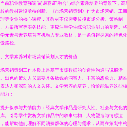
在当前职业教育强调“岗课赛证”融合与综合素质培养的背景下，高
院校的教材建设亟待创新。《市场营销策划》作为市场营销、工
管理等专业的核心课程，其教材不仅需要传授市场分析、策略制
定、方案撰写等实务技能，更应注重学生综合职业能力的塑造。
文学元素与素养培育有机融入专业教材，是一条值得探索的特色
建设路径。
一、文学素养对市场营销策划人才的价值
市场营销策划工作本质上是基于市场数据的创造性沟通与说服活
动。出色的策划人员需要具备敏锐的洞察力、丰富的想象力、精
的表达力和深刻的人文关怀。文学素养的培养，恰恰能滋养这些
心能力：
. 提升叙事与共情能力：经典文学作品是研究人性、社会与文化
宝库。引导学生赏析文学作品中的叙事结构、人物塑造与情感渲
染，能帮助他们理解不同消费群体的心理与需求，从而在策划中