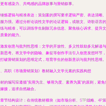
建更有感染力、共鸣感的品牌故事与营销叙事。
. 锤炼逻辑与精准表达：策划案的撰写要求逻辑严密、表达清晰
说服力强。通过分析论说性文学的论证逻辑，或散文、诗歌语言
凝练与精准，可以训练学生剔除冗余信息、聚焦核心诉求、提升
案质量的能力。
. 激发创意与批判性思维：文学的开放性、多义性鼓励多元解读
创新思考。将文学中的隐喻、象征等创作手法引入创意发想环节
能打破营销策划的思维定式，培育学生的创新意识与批判性思维
二、高职《市场营销策划》教材融入文学元素的实践构想
教材的编写应遵循“实用为主、够用为度、素养为翼”的原则，避免
硬嫁接，追求自然融合。
. 章节结构设计：在传统教材模块（如市场分析、STP战略、4P