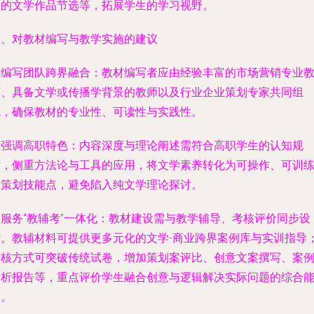
判的文学作品节选等，拓展学生的学习视野。
三、对教材编写与教学实施的建议
. 编写团队跨界融合：教材编写者应由经验丰富的市场营销专业
师、具备文学或传播学背景的教师以及行业企业策划专家共同组
成，确保教材的专业性、可读性与实践性。
. 强调高职特色：内容深度与理论阐述需符合高职学生的认知规
律，侧重方法论与工具的应用，将文学素养转化为可操作、可训
的策划技能点，避免陷入纯文学理论探讨。
. 服务“教辅考”一体化：教材建设需与教学辅导、考核评价同步设
计。教辅材料可提供更多元化的文学-商业跨界案例库与实训指导
考核方式可突破传统试卷，增加策划案评比、创意文案撰写、案
分析报告等，重点评价学生融合创意与逻辑解决实际问题的综合
力。